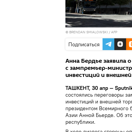
© BRENDAN SMIALOWSKI / AFP
Подписаться
Анна Бердье заявила о
с зампремьер-министр
инвестиций и внешней
ТАШКЕНТ, 30 апр — Sputnik
состоялись переговоры за
инвестиций и внешней тор
президентом Всемирного б
Азии Анной Бьерде. Об э
республики.
В ходе диалога стороны о