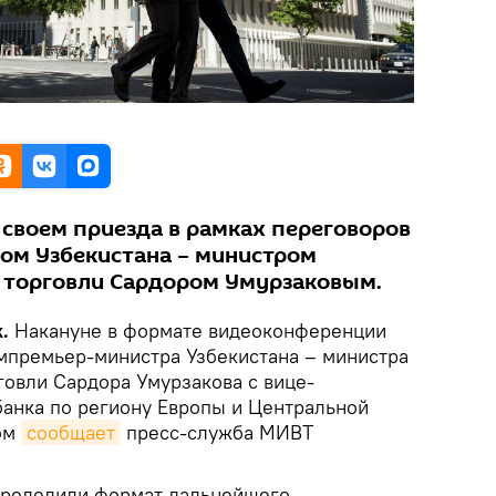
 своем приезда в рамках переговоров
ом Узбекистана – министром
 торговли Сардором Умурзаковым.
.
Накануне в формате видеоконференции
мпремьер-министра Узбекистана – министра
говли Сардора Умурзакова с вице-
анка по региону Европы и Центральной
том
сообщает
пресс-служба МИВТ
пределили формат дальнейшего