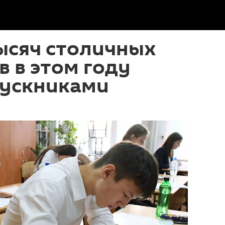
ысяч столичных
 в этом году
пускниками