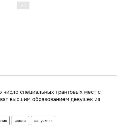
о число специальных грантовых мест с
хват высшим образованием девушек из
ание
школы
выпускник