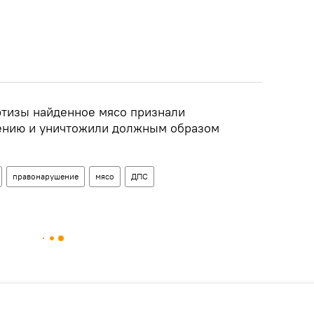
ртизы найденное мясо признали
ению и уничтожили должным образом
правонарушение
мясо
ДПС