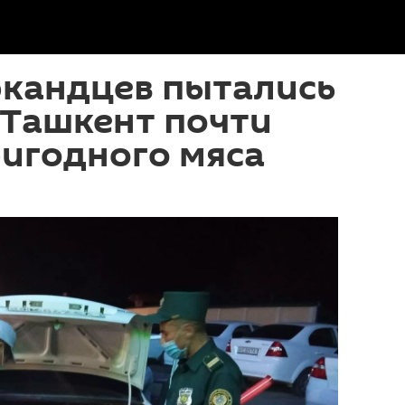
ркандцев пытались
 Ташкент почти
ригодного мяса