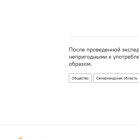
После проведенной экспе
непригодными к употребл
образом.
Общество
Самаркандская область