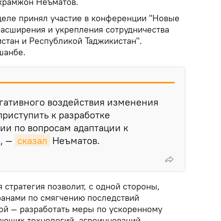
крамжон Неъматов.
еле принял участие в конференции "Новые
расширения и укрепления сотрудничества
стан и Республикой Таджикистан".
шанбе.
егативного воздействия изменения
риступить к разработке
ии по вопросам адаптации к
, —
сказал
Неъматов.
я стратегия позволит, с одной стороны,
ранами по смягчению последствий
гой — разработать меры по ускоренному
ющих технологий, агроинноваций,