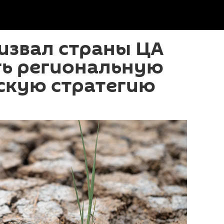
извал страны ЦА
ть региональную
скую стратегию