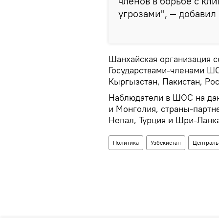
членов в борьбе с кл
угрозами", — добавил
Шанхайская организация со
Государствами-членами ШО
Кыргызстан, Пакистан, Рос
Наблюдатели в ШОС на дан
и Монголия, страны-партн
Непал, Турция и Шри-Ланка
Политика
Узбекистан
Централь