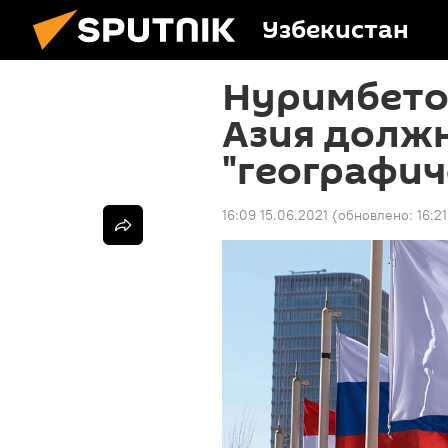
Узбекистан
Нуримбето
Азия должн
"географич
16:09 15.06.2021
(обновлено:
16:2