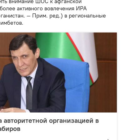
ить внимание ШОС к афганской
 более активного вовлечения ИРА
ганистан. — Прим. ред.) в региональные
римбетов.
а авторитетной организацией в
абиров