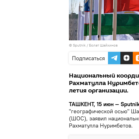
© Sputnik / Болат Шайхинов
Подписаться
Национальный коорди
Рахматулла Нуримбето
летия организации.
ТАШКЕНТ, 15 июн — Sputni
"географической осью" Ша
(ШОС), заявил национальн
Рахматулла Нуримбетов.