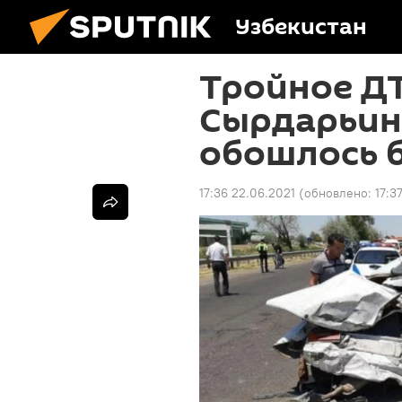
Узбекистан
Тройное Д
Сырдарьин
обошлось б
17:36 22.06.2021
(обновлено:
17:3