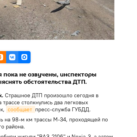
 пока не озвучены, инспекторы
яснять обстоятельства ДТП.
k.
Страшное ДТП произошло сегодня в
 трассе столкнулись два легковых
ик,
сообщает 
пресс-служба ГУБДД.
нь на 98-м км трассы М-34, проходящей по
о района.
обили жигули "ВАЗ-2106" и Nexia-3, а затем