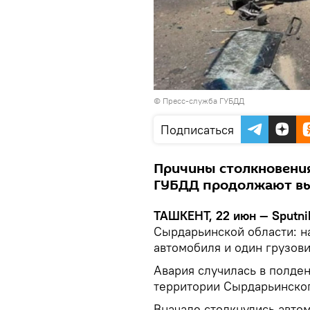
© Пресс-служба ГУБДД
Подписаться
Причины столкновения
ГУБДД продолжают вы
ТАШКЕНТ, 22 июн — Sputni
Сырдарьинской области: на
автомобиля и один грузов
Авария случилась в полде
территории Сырдарьинског
Вначале столкнулись автом