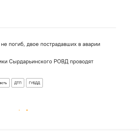
о не погиб, двое пострадавших в аварии
ики Сырдарьинского РОВД проводят
асть
ДТП
ГУБДД