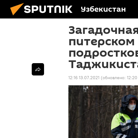
Узбекистан
Загадочная
питерском 
подростков
Таджикист
12:16 13.07.2021
(обновлено:
12:20