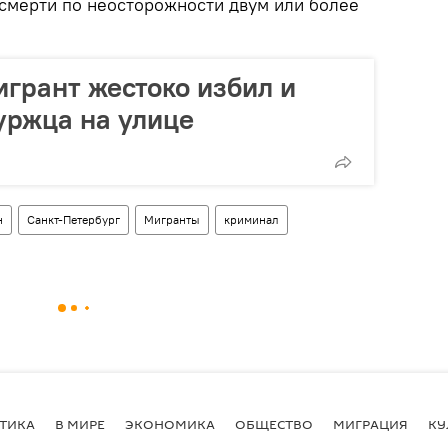
смерти по неосторожности двум или более
грант жестоко избил и
уржца на улице
н
Санкт-Петербург
Мигранты
криминал
ТИКА
В МИРЕ
ЭКОНОМИКА
ОБЩЕСТВО
МИГРАЦИЯ
КУ