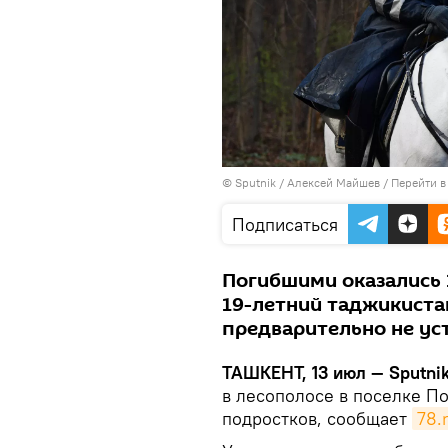
© Sputnik / Алексей Майшев
/
Перейти в
Подписаться
Погибшими оказались 
19-летний таджикиста
предварительно не ус
ТАШКЕНТ, 13 июл — Sputnik
в лесополосе в поселке П
подростков, сообщает
78.