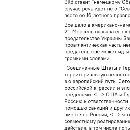
Bild ставит "немецкому Об
случае речь идет не о "Се
всего ее 16-летнего правл
Все дело в американо-нем
2". Меркель назвала его х
предательстве Украины За
проатлантическая часть не
предательстве может идти 
громкими словами:
"Соединенные Штаты и Гер
территориальную целостно
ею европейский путь. Сего
российской агрессии и зл
пределами. <...> США и Г
Россию к ответственности
помощью санкций и других
вместе по России, <...> чт
совместному реагировани
действия, в том числе поп