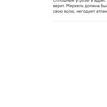
Сплошные угрозы в адрес Р
верит. Меркель должна бы
свою волю, негодуют атлан