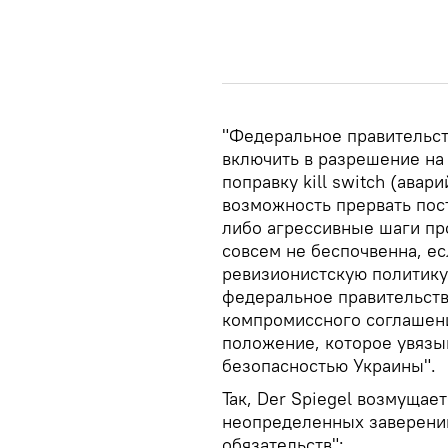
"Федеральное правительс
включить в разрешение на
поправку kill switch (авар
возможность прервать пост
либо агрессивные шаги пр
совсем не беспочвенна, е
ревизионистскую политику 
федеральное правительств
компромиссного соглашени
положение, которое увязы
безопасностью Украины".
Так, Der Spiegel возмущае
неопределенных заверений
обязательств":