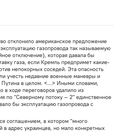
тво отклонило американское предложение
 эксплуатацию газопровода так называемую
ийное отключение), которая давала бы
авку газа, если Кремль предпримет какие-
отив непокорных соседей. Эта опасность
сли учесть недавние военные маневры и
Путина в целом. <...> Иными словами,
о в ходе переговоров удалило из
я по "Северному потоку — 2" единственное
вало бы эксплуатацию газопровода с
тся соглашением, в котором "много
 в адрес украинцев, но мало конкретных