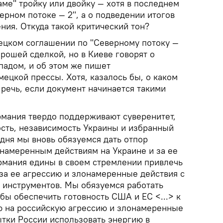
аме" тройку или двойку — хотя в последнем
верном потоке — 2", а о подведении итогов
ения. Откуда такой критический тон?
ецком соглашении по "Северному потоку —
орошей сделкой, но в Киеве говорят о
падом, и об этом же пишет
мецкой прессы. Хотя, казалось бы, о каком
речь, если документ начинается такими
мания твердо поддерживают суверенитет,
сть, независимость Украины и избранный
дня мы вновь обязуемся дать отпор
онамеренным действиям на Украине и за ее
ермания едины в своем стремлении привлечь
 за ее агрессию и злонамеренные действия с
 инструментов. Мы обязуемся работать
обы обеспечить готовность США и ЕС <...> к
ю на российскую агрессию и злонамеренные
ытки России использовать энергию в