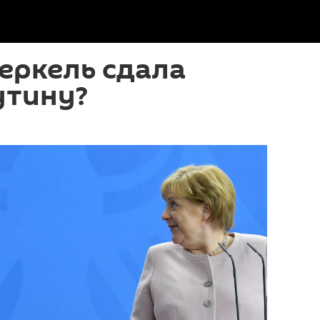
еркель сдала
утину?