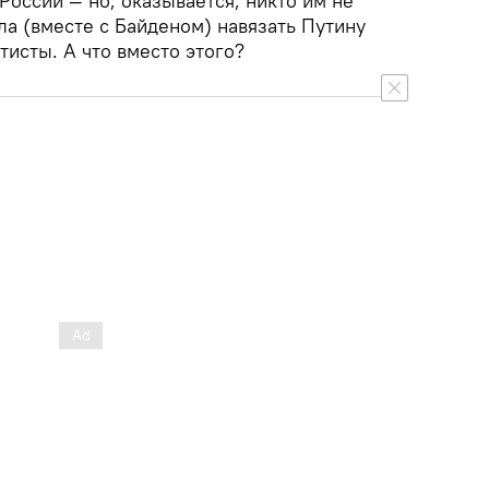
оссии — но, оказывается, никто им не
ла (вместе с Байденом) навязать Путину
тисты. А что вместо этого?