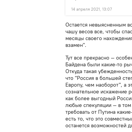
14 апреля 2021, 13:07
Остается невыясненным во
чашу весов все, чтобы спа
месяцы своего нахождения
взамен".
Тут все прекрасно — особе
Байдена были какие-то рыч
Откуда такая убежденность?
что "Россия в большей сте
Европу, чем наоборот", а э
сознательное искажение р
как более выгодный России
любые спекуляции — в том 
требовать от Путина какие
есть то, что это совместн
останется возможностей д