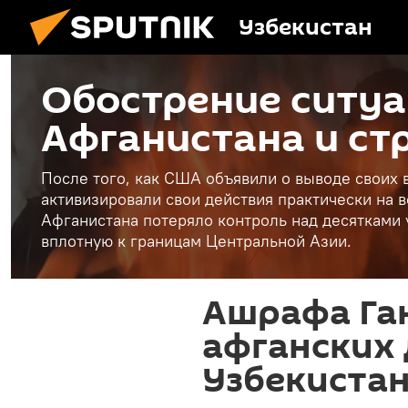
Узбекистан
Обострение ситуа
Афганистана и ст
После того, как США объявили о выводе своих 
активизировали свои действия практически на 
Афганистана потеряло контроль над десятками
вплотную к границам Центральной Азии.
Ашрафа Ган
афганских 
Узбекиста