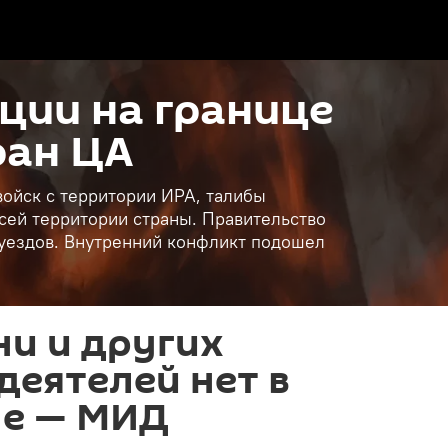
ции на границе
ран ЦА
войск с территории ИРА, талибы
всей территории страны. Правительство
 уездов. Внутренний конфликт подошел
и и других
деятелей нет в
не — МИД