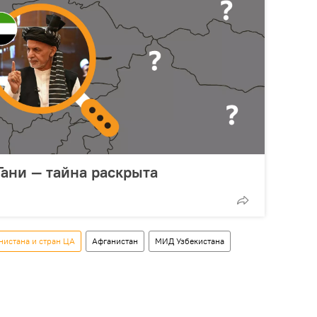
Гани — тайна раскрыта
нистана и стран ЦА
Афганистан
МИД Узбекистана