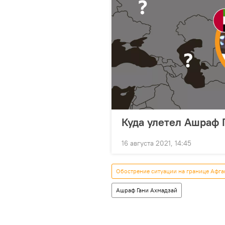
Куда улетел Ашраф 
16 августа 2021, 14:45
Обострение ситуации на границе Афга
Ашраф Гани Ахмадзай