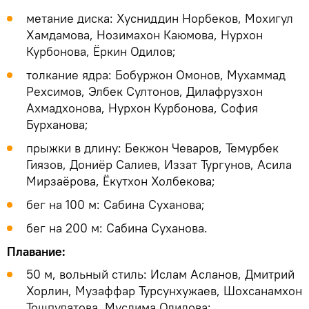
метание диска: Хусниддин Норбеков, Мохигул
Хамдамова, Нозимахон Каюмова, Нурхон
Курбонова, Ёркин Одилов;
толкание ядра: Бобуржон Омонов, Мухаммад
Рехсимов, Элбек Султонов, Дилафрузхон
Ахмадхонова, Нурхон Курбонова, София
Бурханова;
прыжки в длину: Бекжон Чеваров, Темурбек
Гиязов, Дониёр Салиев, Иззат Тургунов, Асила
Мирзаёрова, Ёкутхон Холбекова;
бег на 100 м: Сабина Суханова;
бег на 200 м: Сабина Суханова.
Плавание:
50 м, вольный стиль: Ислам Асланов, Дмитрий
Хорлин, Музаффар Турсунхужаев, Шохсанамхон
Тошпулатова, Муслима Одилова;