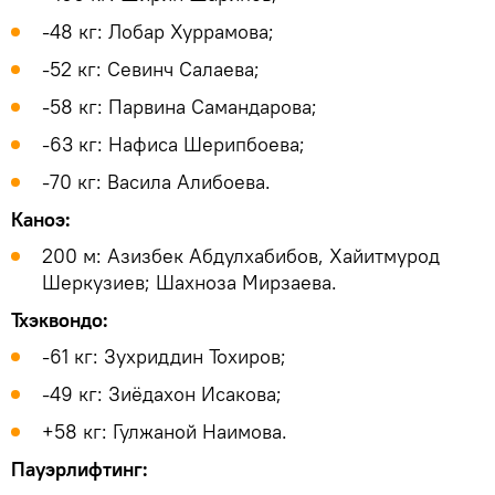
-48 кг: Лобар Хуррамова;
-52 кг: Севинч Салаева;
-58 кг: Парвина Самандарова;
-63 кг: Нафиса Шерипбоева;
-70 кг: Васила Алибоева.
Каноэ:
200 м: Азизбек Абдулхабибов, Хайитмурод
Шеркузиев; Шахноза Мирзаева.
Тхэквондо:
-61 кг: Зухриддин Тохиров;
-49 кг: Зиёдахон Исакова;
+58 кг: Гулжаной Наимова.
Пауэрлифтинг: