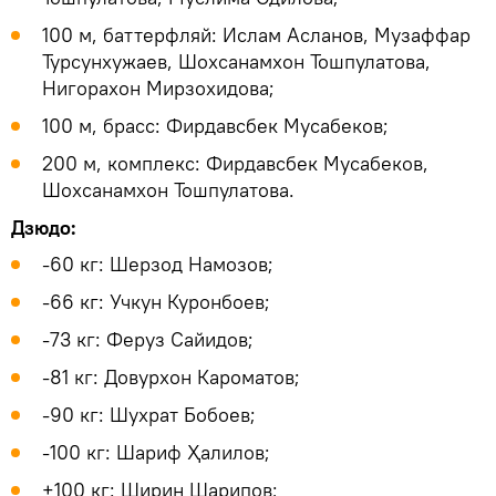
100 м, баттерфляй: Ислам Асланов, Музаффар
Турсунхужаев, Шохсанамхон Тошпулатова,
Нигорахон Мирзохидова;
100 м, брасс: Фирдавсбек Мусабеков;
200 м, комплекс: Фирдавсбек Мусабеков,
Шохсанамхон Тошпулатова.
Дзюдо:
-60 кг: Шерзод Намозов;
-66 кг: Учкун Куронбоев;
-73 кг: Феруз Сайидов;
-81 кг: Довурхон Кароматов;
-90 кг: Шухрат Бобоев;
-100 кг: Шариф Ҳалилов;
+100 кг: Ширин Шарипов;