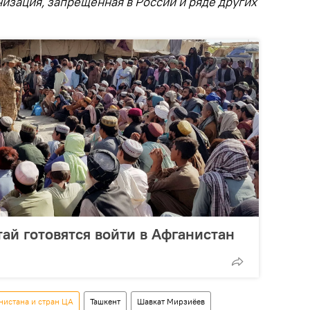
низация, запрещенная в России и ряде других
тай готовятся войти в Афганистан
нистана и стран ЦА
Ташкент
Шавкат Мирзиёев