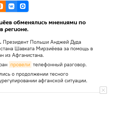
иёев обменялись мнениями по
в регионе.
k.
Президент Польши Анджей Дуда
истана Шавката Мирзиёева за помощь в
ан из Афганистана.
тран
провели
телефонный разговор.
ились о продолжении тесного
урегулировании афганской ситуации.