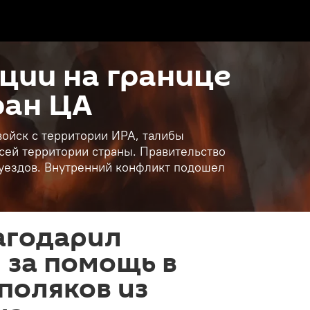
ции на границе
ран ЦА
войск с территории ИРА, талибы
всей территории страны. Правительство
 уездов. Внутренний конфликт подошел
агодарил
 за помощь в
поляков из