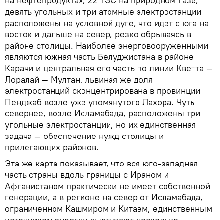
на нефтепродуктах, 22 ТЭС на природном газе,
девять угольных и три атомные электростанции
расположены на условной дуге, что идет с юга на
восток и дальше на север, резко обрываясь в
районе столицы. Наиболее энерговооруженными
являются южная часть Белуджистана в районе
Карачи и центральная его часть по линии Кветта —
Лоралай — Мултан, львиная же доля
электростанций сконцентрирована в провинции
Пенджаб возле уже упомянутого Лахора. Чуть
севернее, возле Исламабада, расположены три
угольные электростанции, но их единственная
задача — обеспечение нужд столицы и
прилегающих районов.
Эта же карта показывает, что вся юго-западная
часть страны вдоль границы с Ираном и
Афганистаном практически не имеет собственной
генерации, а в регионе на север от Исламабада,
ограниченном Кашмиром и Китаем, единственным
источником энергии выступают несколько