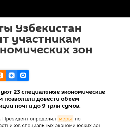
ты Узбекистан
ит участникам
ономических зон
твуют 23 специальные экономические
-м позволили довести объем
ии почти до 9 трлн сумов.
.
Президент определил
меры
по
астников специальных экономических зон