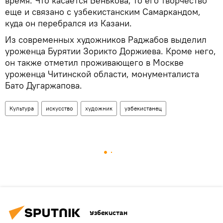
время. Что касается Бенькова, то его творчество
еще и связано с узбекистанским Самаркандом,
куда он перебрался из Казани.
Из современных художников Раджабов выделил
уроженца Бурятии Зорикто Доржиева. Кроме него,
он также отметил проживающего в Москве
уроженца Читинской области, монументалиста
Бато Дугаржапова.
Культура
искусство
художник
узбекистанец
Узбекистан