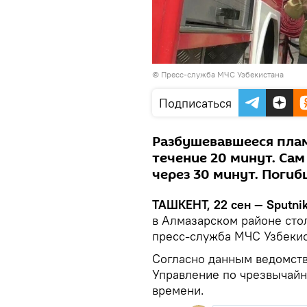
© Пресс-служба МЧС Узбекистана
Подписаться
Разбушевавшееся плам
течение 20 минут. Са
через 30 минут. Погиб
ТАШКЕНТ, 22 сен — Sputni
в Алмазарском районе ст
пресс-служба МЧС Узбекис
Согласно данным ведомств
Управление по чрезвычайн
времени.