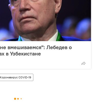
не вмешиваемся": Лебедев о
х в Узбекистане
Коронавирус COVID-19