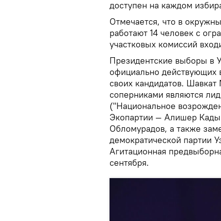
доступен на каждом избир
Отмечается, что в окружн
работают 14 человек с огр
участковых комиссий входи
Президентские выборы в Уз
официально действующих в
своих кандидатов. Шавкат
соперниками являются лид
("Национальное возрождени
Экопартии — Алишер Кады
Обломурадов, а также зам
демократической партии У
Агитационная предвыборна
сентября.