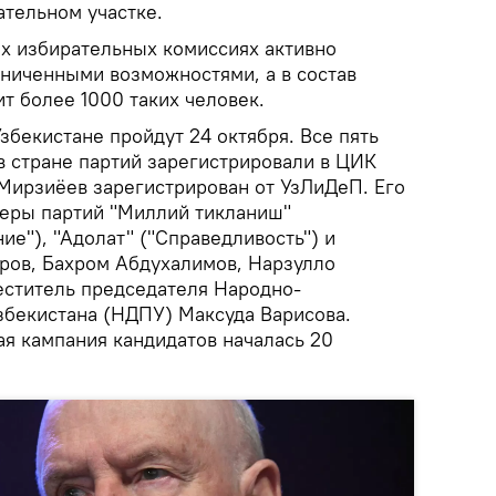
ательном участке.
ых избирательных комиссиях активно
аниченными возможностями, а в состав
т более 1000 таких человек.
бекистане пройдут 24 октября. Все пять
 стране партий зарегистрировали в ЦИК
 Мирзиёев зарегистрирован от УзЛиДеП. Его
еры партий "Миллий тикланиш"
е"), "Адолат" ("Справедливость") и
ров, Бахром Абдухалимов, Нарзулло
еститель председателя Народно-
збекистана (НДПУ) Максуда Варисова.
я кампания кандидатов началась 20