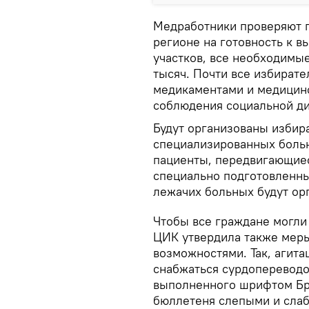
Медработники проверяют 
регионе на готовность к в
участков, все необходимы
тысяч. Почти все избират
медикаментами и медицинс
соблюдения социальной ди
Будут организованы избира
специализированных больн
пациенты, передвигающиес
специально подготовленны
лежачих больных будут ор
Чтобы все граждане могли
ЦИК утвердила также мер
возможностями. Так, агит
снабжаться сурдопереводо
выполненного шрифтом Бра
бюллетеня слепыми и слаб