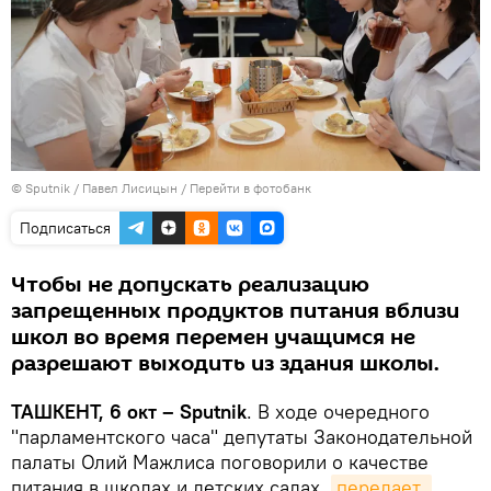
© Sputnik / Павел Лисицын
/
Перейти в фотобанк
Подписаться
Чтобы не допускать реализацию
запрещенных продуктов питания вблизи
школ во время перемен учащимся не
разрешают выходить из здания школы.
ТАШКЕНТ, 6 окт – Sputnik
. В ходе очередного
"парламентского часа" депутаты Законодательной
палаты Олий Мажлиса поговорили о качестве
питания в школах и детских садах,
передает 