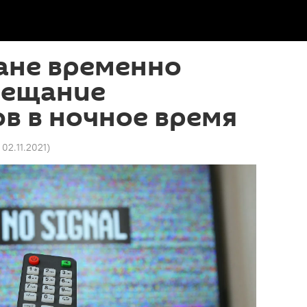
ане временно
вещание
в в ночное время
 02.11.2021
)