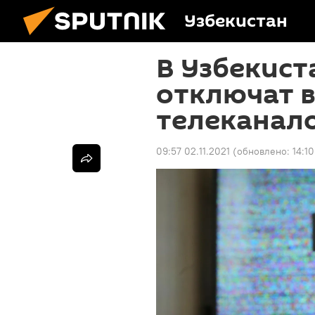
Узбекистан
В Узбекист
отключат 
телеканало
09:57 02.11.2021
(обновлено:
14:10