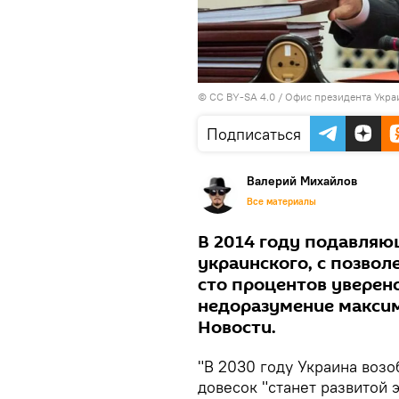
©
CC BY-SA 4.0 / Офис президента Укра
Подписаться
Валерий Михайлов
Все материалы
В 2014 году подавляю
украинского, с позвол
сто процентов уверено
недоразумение максим
Новости.
"В 2030 году Украина возо
довесок "станет развитой 