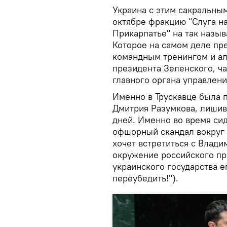
Украина с этим сакральны
октябре фракцию "Слуга на
Прикарпатье" на так назы
Которое на самом деле пр
командным тренингом и ал
президента Зеленского, ча
главного органа управлени
Именно в Трускавце была 
Дмитрия Разумкова, лиши
дней. Именно во время сид
офшорный скандал вокруг 
хочет встретиться с Влад
окружение российского пре
украинского государства е
переубедить!").