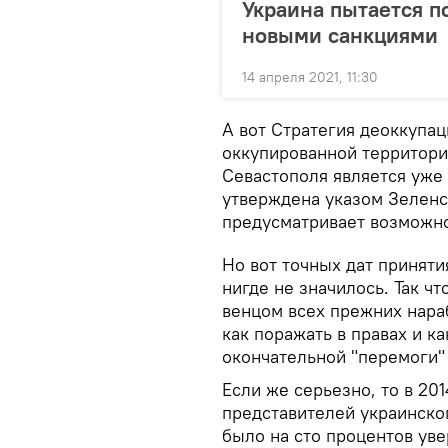
Украина пытается п
новыми санкциями
14 апреля 2021, 11:30
А вот Стратегия деоккупа
оккупированной территори
Севастополя является уже
утверждена указом Зеленск
предусматривает возможно
Но вот точных дат принят
нигде не значилось. Так чт
венцом всех прежних нараб
как поражать в правах и ка
окончательной "перемоги"
Если же серьезно, то в 2
представителей украинског
было на сто процентов уве