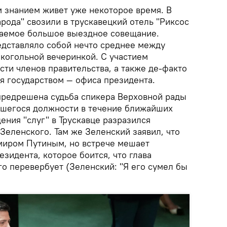
м знанием живет уже некоторое время. В
рода" свозили в трускавецкий отель "Риксос
ваемое большое выездное совещание.
едставляло собой нечто среднее между
когольной вечеринкой. С участием
сти членов правительства, а также де-факто
я государством — офиса президента.
предрешена судьба спикера Верховной рады
вшегося должности в течение ближайших
ения "слуг" в Трускавце разразился
Зеленского. Там же Зеленский заявил, что
имиром Путиным, но встрече мешает
зидента, которое боится, что глава
го перевербует (Зеленский: "Я его сумел бы