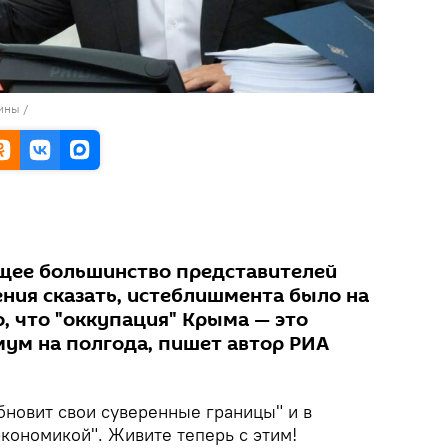
ины /
щее большинство представителей
ения сказать, истеблишмента было на
, что "оккупация" Крыма — это
ум на полгода, пишет автор РИА
бновит свои суверенные границы" и в
экономикой". Живите теперь с этим!