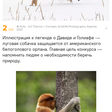
2
© Foto :
Art Trevino / Comedy Wildlife Photography Awards
/10
2021
Иллюстрация к легенде о Давиде и Голиафе -—
луговая собачка защищается от американского
белоголового орлана. Главная цель конкурса -—
напомнить людям о необходимости беречь
природу.