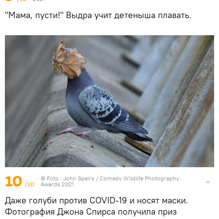
"Мама, пусти!" Выдра учит детеныша плавать.
10
© Foto :
John Speirs / Comedy Wildlife Photography
/10
Awards 2021
Даже голуби против COVID-19 и носят маски.
Фотография Джона Спирса получила приз