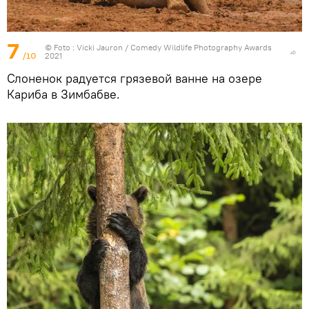
7
© Foto :
Vicki Jauron / Comedy Wildlife Photography Awards
/10
2021
Слоненок радуется грязевой ванне на озере
Кариба в Зимбабве.