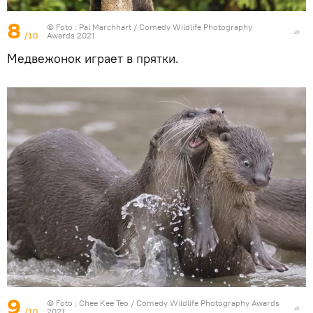
8
© Foto :
Pal Marchhart / Comedy Wildlife Photography
/10
Awards 2021
Медвежонок играет в прятки.
9
© Foto :
Chee Kee Teo / Comedy Wildlife Photography Awards
/10
2021