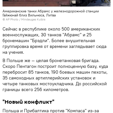
Американские танки Абрамс у железнодорожной станции
Гайжюнай близ Вильнюса, Литва
© AP Photo / Mindaugas Kulbis
Сейчас в республике около 500 американских
военнослужащих, 30 танков "Абрамс" и 25
бронемашин "Брэдли". Более внушительная
группировка время от времени заглядывает сюда
на учения.
В Польше же — целая бронетанковая бригада.
Скоро Пентагон построит полноценную базу, куда
перебросит 85 танков, 190 боевых машин пехоты,
35 самоходных артиллерийских установок и
четыре танковых мостоукладчика. До российской
границы всего 256 километров.
"Новый конфликт"
Польша и Прибалтика против "Компаса" из-за