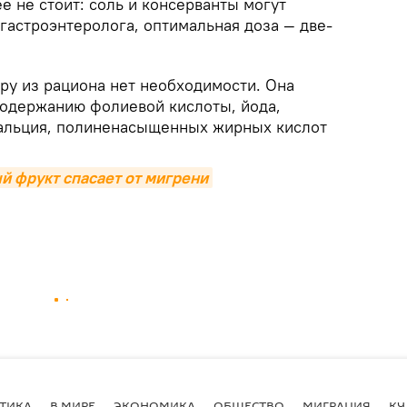
е не стоит: соль и консерванты могут
гастроэнтеролога, оптимальная доза — две-
ру из рациона нет необходимости. Она
содержанию фолиевой кислоты, йода,
кальция, полиненасыщенных жирных кислот
й фрукт спасает от мигрени
ТИКА
В МИРЕ
ЭКОНОМИКА
ОБЩЕСТВО
МИГРАЦИЯ
КУ