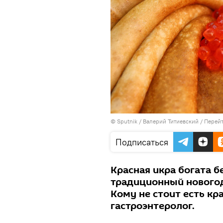
© Sputnik / Валерий Титиевский
/
Перейт
Подписаться
Красная икра богата б
традиционный новогод
Кому не стоит есть кр
гастроэнтеролог.