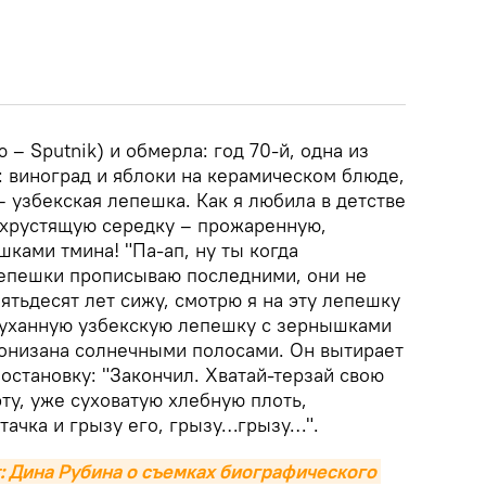
 – Sputnik) и обмерла: год 70-й, одна из
 виноград и яблоки на керамическом блюде,
 – узбекская лепешка. Как я любила в детстве
 хрустящую середку – прожаренную,
ками тмина! "Па-ап, ну ты когда
лепешки прописываю последними, они не
пятьдесят лет сижу, смотрю я на эту лепешку
гоуханную узбекскую лепешку с зернышками
ронизана солнечными полосами. Он вытирает
постановку: "Закончил. Хватай-терзай свою
эту, уже суховатую хлебную плоть,
тачка и грызу его, грызу…грызу…".
 Дина Рубина о съемках биографического 