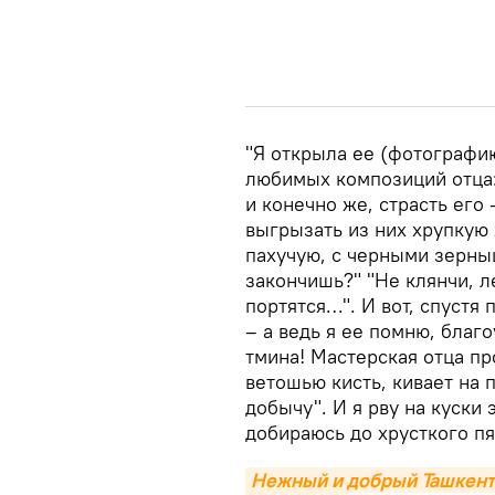
"Я открыла ее (фотографию
любимых композиций отца:
и конечно же, страсть его
выгрызать из них хрупкую
пахучую, с черными зерныш
закончишь?" "Не клянчи, 
портятся…". И вот, спустя 
– а ведь я ее помню, бла
тмина! Мастерская отца п
ветошью кисть, кивает на 
добычу". И я рву на куски 
добираюсь до хрусткого пя
Нежный и добрый Ташкент: