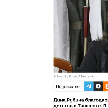
© Sputnik / Виталий Белоусов
Подписаться
Дина Рубина благодар
детство в Ташкенте. В