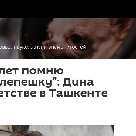
вье, науке, жизни знаменитостей.
 лет помню
лепешку": Дина
етстве в Ташкенте