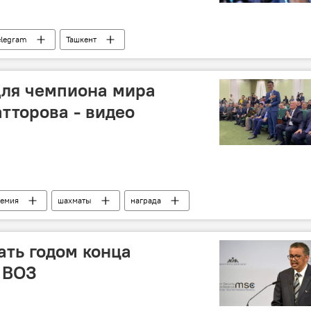
elegram
Ташкент
для чемпиона мира
тторова - видео
емия
шахматы
награда
ать годом конца
 ВОЗ