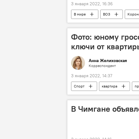
3 января 2022, 16:36
В мире
ВОЗ
Корон
Фото: юному грос
ключи от квартир
Анна Желиховская
Корреспондент
3 января 2022, 14:37
Спорт
квартира
пр
Нодирбек Абдусатторов
В Чимгане объявл