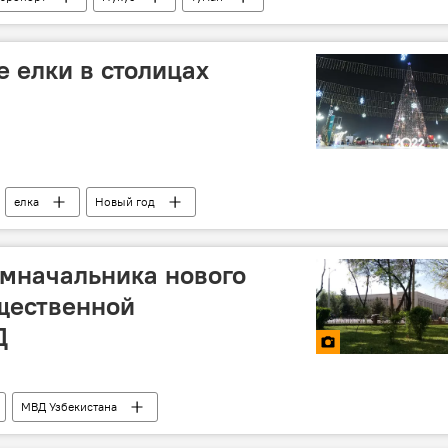
е елки в столицах
елка
Новый год
мначальника нового
щественной
Д
МВД Узбекистана