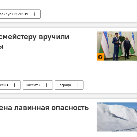
авирус COVID-19
смейстеру вручили
ы
емия
шахматы
награда
ена лавинная опасность