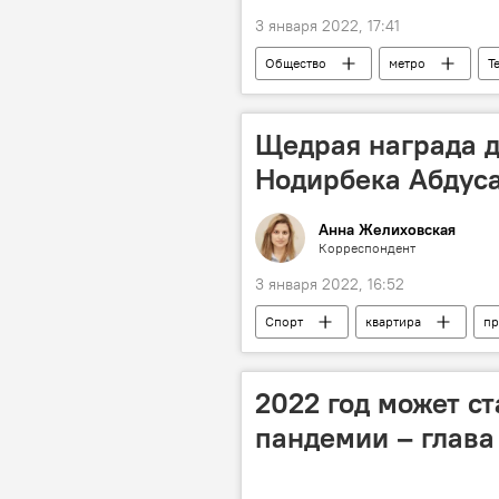
3 января 2022, 17:41
Общество
метро
T
Щедрая награда 
Нодирбека Абдуса
Анна Желиховская
Корреспондент
3 января 2022, 16:52
Спорт
квартира
пр
Нодирбек Абдусатторов
2022 год может ст
пандемии – глава