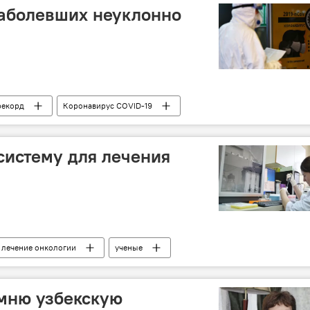
заболевших неуклонно
рекорд
Коронавирус COVID-19
систему для лечения
лечение онкологии
ученые
омню узбекскую