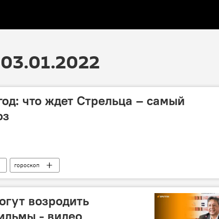
03.01.2022
год: что ждет Стрельца – самый
оз
гороскоп
огут возродить
ильмы - видео