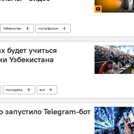
Узбекистан
мультфильм
ах будет учиться
жи Узбекистана
молодежь
вуз
о запустило Telegram-бот