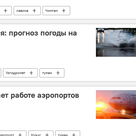
лавина
Чимган
я: прогноз погоды на
Узгидромет
туман
ет работе аэропортов
аэропорт
Нукус
туман