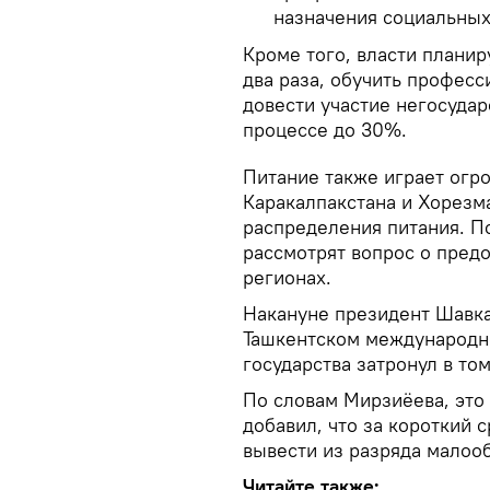
назначения социальных
Кроме того, власти плани
два раза, обучить профес
довести участие негосуда
процессе до 30%.
Питание также играет огр
Каракалпакстана и Хорезм
распределения питания. По
рассмотрят вопрос о предо
регионах.
Накануне президент Шавка
Ташкентском международн
государства затронул в то
По словам Мирзиёева, это
добавил, что за короткий 
вывести из разряда малоо
Читайте также: