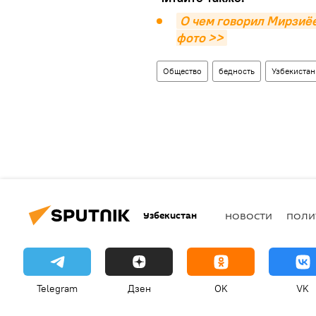
О чем говорил Мирзиёе
фото >>
Общество
бедность
Узбекистан
Узбекистан
НОВОСТИ
ПОЛИ
Telegram
Дзен
OK
VK