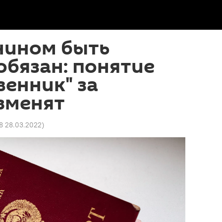
нином быть
обязан: понятие
венник" за
зменят
58 28.03.2022
)