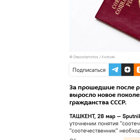
© Depositphotos / Kostyak
Подписаться
За прошедшие после р
выросло новое поколе
гражданства СССР.
ТАШКЕНТ, 28 мар — Sputni
уточнении понятия "сооте
"соотечественник" необхо