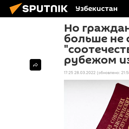
Узбекистан
Но гражда
больше не 
"соотечест
рубежом и
17:25 28.03.2022
(обновлено:
21: