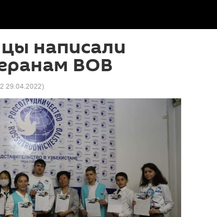
нцы написали
теранам ВОВ
42 29.04.2022
)