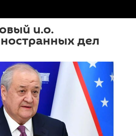
овый и.о.
иностранных дел