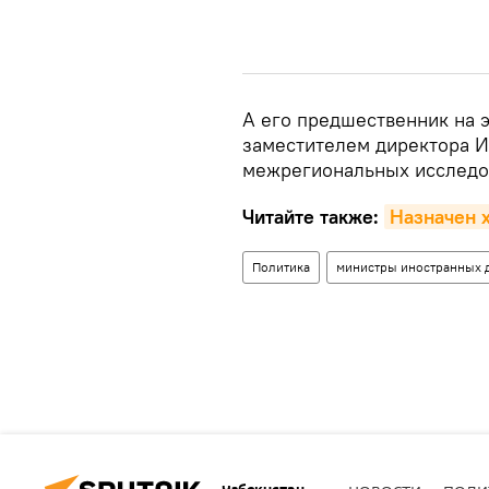
А его предшественник на э
заместителем директора И
межрегиональных исследо
Читайте также:
Назначен 
Политика
министры иностранных 