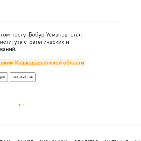
том посту, Бобур Усманов, стал
нститута стратегических и
ваний.
хоким Кашкадарьинской области
дел
назначения