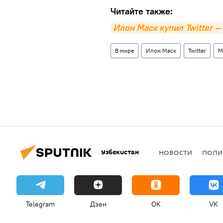
Читайте также:
Илон Маск купил Twitter 
В мире
Илон Маск
Twitter
М
Узбекистан
НОВОСТИ
ПОЛИ
Telegram
Дзен
OK
VK