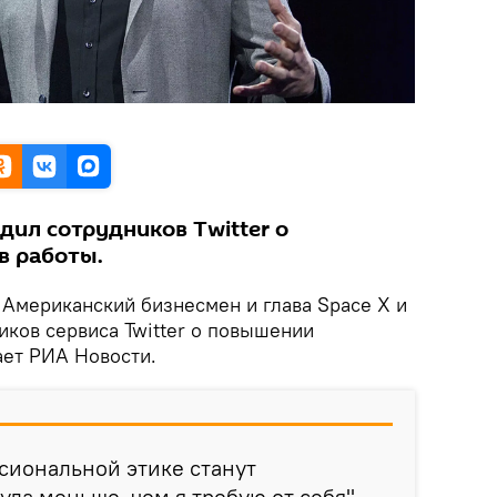
ил сотрудников Twitter о
в работы.
.
Американский бизнесмен и глава Space X и
иков сервиса Twitter о повышении
ает РИА Новости.
сиональной этике станут
уда меньше, чем я требую от себя", —