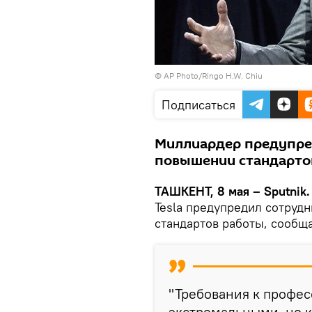
© AP Photo/Ringo H.W. Chiu
Подписаться
Миллиардер предупред
повышении стандарто
ТАШКЕНТ, 8 мая – Sputnik
Tesla предупредил сотрудн
стандартов работы, сообщ
"Требования к профес
экстремальными, но к