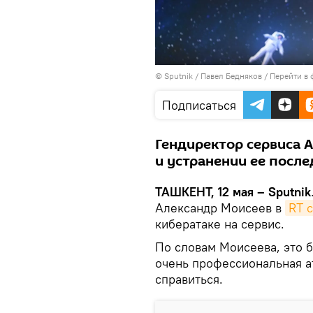
© Sputnik / Павел Бедняков
/
Перейти в 
Подписаться
Гендиректор сервиса А
и устранении ее после
ТАШКЕНТ, 12 мая – Sputnik
Александр Моисеев в
RT 
кибератаке на сервис.
По словам Моисеева, это 
очень профессиональная ат
справиться.