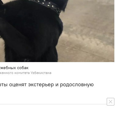
ужебных собак
женного комитета Узбекистана
рты оценят экстерьер и родословную