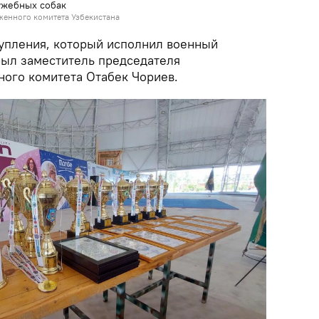
ужебных собак
женного комитета Узбекистана
упления, который исполнил военный
рыл заместитель председателя
ного комитета Отабек Чориев.