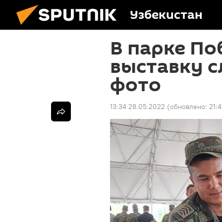
Узбекистан
В парке П
выставку 
фото
13:34 28.05.2022
(обновлено:
21: