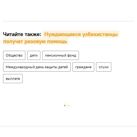
Читайте также:
Нуждающиеся узбекистанцы 
получат разовую помощь
Общество
дети
пенсионный фонд
Международный день защиты детей
граждане
слухи
выплата