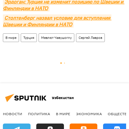
Эрдоган: Турция не изменит позицию по Швеции и 
Финляндии в НАТО
Столтенберг назвал условие для вступления 
Швеции и Финляндии в НАТО
В мире
Турция
Мевлют Чавушоглу
Сергей Лавров
Узбекистан
НОВОСТИ
ПОЛИТИКА
В МИРЕ
ЭКОНОМИКА
ОБЩЕСТВ