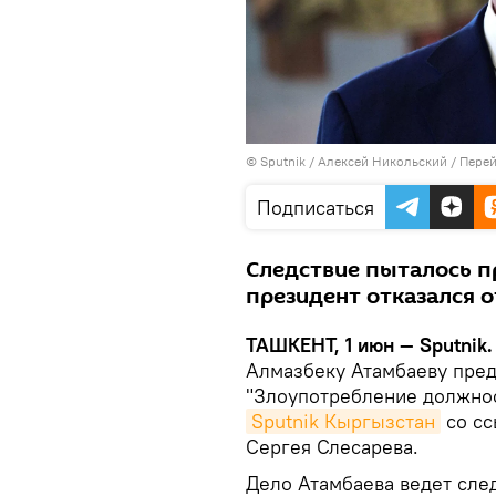
© Sputnik / Алексей Никольский
/
Перей
Подписаться
Следствие пыталось пр
президент отказался о
ТАШКЕНТ, 1 июн — Sputnik
Алмазбеку Атамбаеву пред
"Злоупотребление должно
Sputnik Кыргызстан
со сс
Сергея Слесарева.
Дело Атамбаева ведет сле