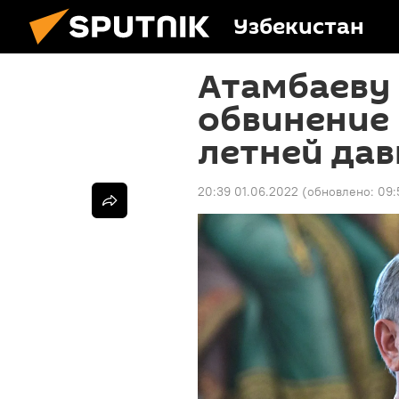
Узбекистан
Атамбаеву
обвинение 
летней дав
20:39 01.06.2022
(обновлено:
09: