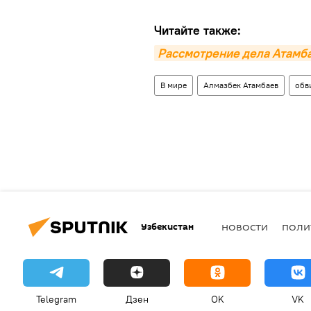
Читайте также:
Рассмотрение дела Атамба
В мире
Алмазбек Атамбаев
обв
Узбекистан
НОВОСТИ
ПОЛИ
Telegram
Дзен
OK
VK