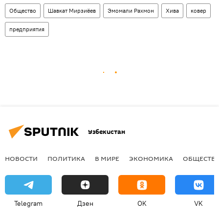
Общество
Шавкат Мирзиёев
Эмомали Рахмон
Хива
ковер
предприятия
Узбекистан
НОВОСТИ
ПОЛИТИКА
В МИРЕ
ЭКОНОМИКА
ОБЩЕСТВ
Telegram
Дзен
OK
VK