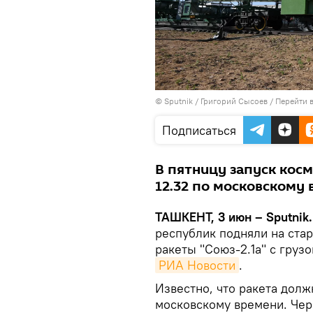
© Sputnik / Григорий Сысоев
/
Перейти 
Подписаться
В пятницу запуск кос
12.32 по московскому 
ТАШКЕНТ, 3 июн – Sputnik
республик подняли на ста
ракеты "Союз-2.1а" с груз
РИА Новости
.
Известно, что ракета долж
московскому времени. Чер