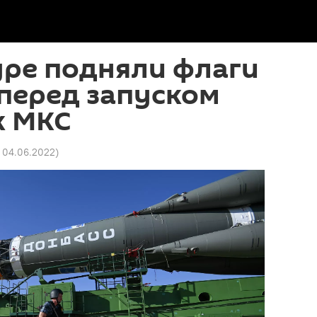
уре подняли флаги
перед запуском
к МКС
1 04.06.2022
)