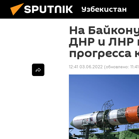
Узбекистан
На Байкон
ДНР и ЛНР 
прогресса 
12:41 03.06.2022
(обновлено:
11:4