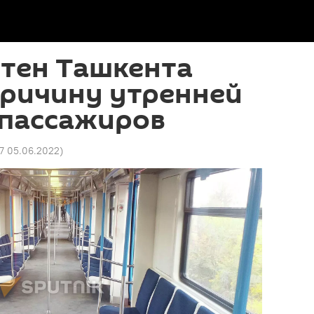
тен Ташкента
причину утренней
 пассажиров
07 05.06.2022
)