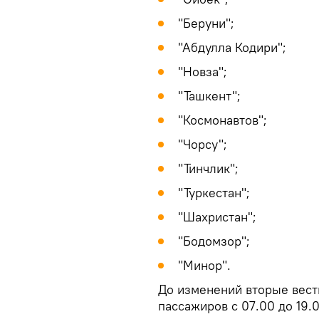
"Беруни";
"Абдулла Кодири";
"Новза";
"Ташкент";
"Космонавтов";
"Чорсу";
"Тинчлик";
"Туркестан";
"Шахристан";
"Бодомзор";
"Минор".
До изменений вторые вест
пассажиров с 07.00 до 19.