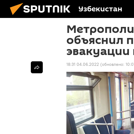
Узбекистан
Метрополи
объяснил 
эвакуации
18:31 04.06.2022
(обновлено:
10: