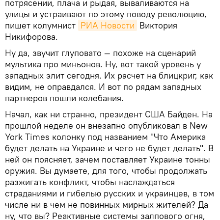
потрясении, плача и рыдая, вываливаются на
улицы и устраивают по этому поводу революцию,
пишет колумнист
РИА Новости
Виктория
Никифорова.
Ну да, звучит глуповато — похоже на сценарий
мультика про миньонов. Ну, вот такой уровень у
западных элит сегодня. Их расчет на блицкриг, как
видим, не оправдался. И вот по рядам западных
партнеров пошли колебания.
Начал, как ни странно, президент США Байден. На
прошлой неделе он внезапно опубликовал в New
York Times колонку под названием "Что Америка
будет делать на Украине и чего не будет делать". В
ней он поясняет, зачем поставляет Украине тонны
оружия. Вы думаете, для того, чтобы продолжать
разжигать конфликт, чтобы наслаждаться
страданиями и гибелью русских и украинцев, в том
числе ни в чем не повинных мирных жителей? Да
ну, что вы? Реактивные системы залпового огня,