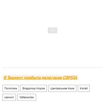
В Ташкент прибыла делегация СВМДА
Политика
Владимир Норов
Центральная Азия
Китай
саммит
Узбекистан