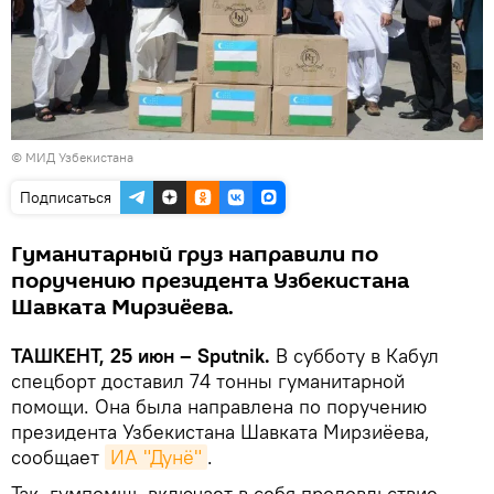
©
МИД Узбекистана
Подписаться
Гуманитарный груз направили по
поручению президента Узбекистана
Шавката Мирзиёева.
ТАШКЕНТ, 25 июн – Sputnik.
В субботу в Кабул
спецборт доставил 74 тонны гуманитарной
помощи. Она была направлена по поручению
президента Узбекистана Шавката Мирзиёева,
сообщает
ИА "Дунё"
.
Так, гумпомщь включает в себя продовльствие,