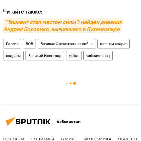
Читайте также:
"Ташкент стал местом силы": найден дневник 
Андрея Борзенко, выжившего в Бухенвальде
Россия
ВОВ
Великая Отечественная война
останки солдат
солдаты
Великий Новгород
узбек
узбекистанец
Узбекистан
НОВОСТИ
ПОЛИТИКА
В МИРЕ
ЭКОНОМИКА
ОБЩЕСТВ