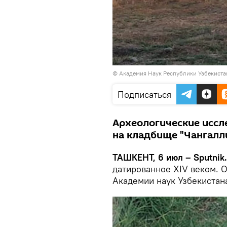
©
Академия Наук Республики Узбекиста
Подписаться
Археологические иссл
на кладбище "Чангалли
ТАШКЕНТ, 6 июл – Sputnik
датированное XIV веком. 
Академии наук Узбекистан