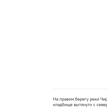
На правом берегу реки Чир
кладбище вытянуто с север