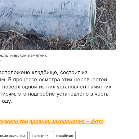
еологический памятник
н
расположено кладбище, состоит из
м. В процессе осмотра этих неровностей
 поверх одной из них установлен памятник
писям, это надгробие установлено в честь
году.
ружили три древних захоронения — фото
ские раскопки
памятник
кладбище