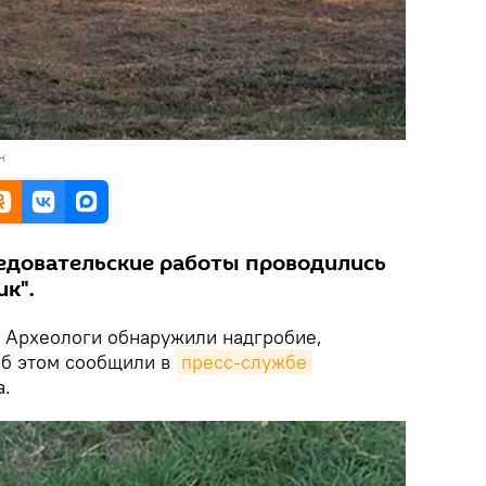
н
едовательские работы проводились
к".
.
Археологи обнаружили надгробие,
Об этом сообщили в
пресс-службе
а.