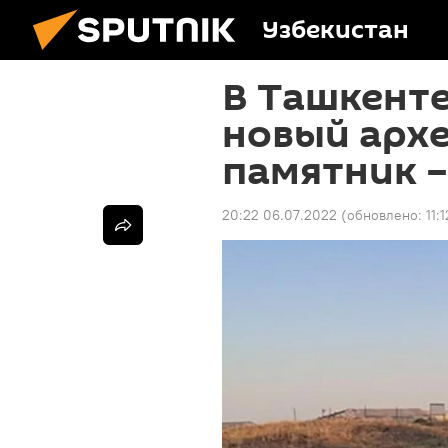
Узбекистан
В Ташкент
новый арх
памятник –
20:22 06.07.2022
(обновлено:
11: