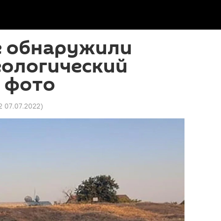
е обнаружили
еологический
 фото
12 07.07.2022
)