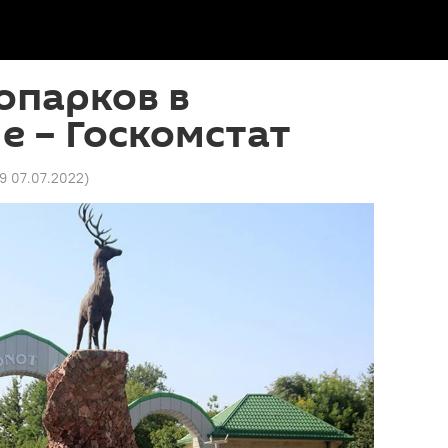
опарков в
е – Госкомстат
19 07.07.2022
)