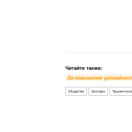
Читайте также:
За повышение урожайности
Общество
Зоопарк
Ташкентски