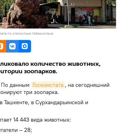
ета по статистике Узбекистана
ликовало количество животных,
итории зоопарков.
По данным
Госкомстата
, на сегодняшний
ионируют три зоопарка.
 Ташкенте, в Сурхандарьинской и
итает 14 443 вида животных:
татели – 28;