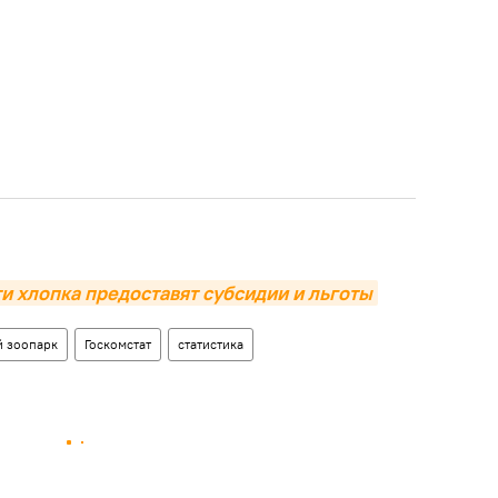
 хлопка предоставят субсидии и льготы
й зоопарк
Госкомстат
статистика