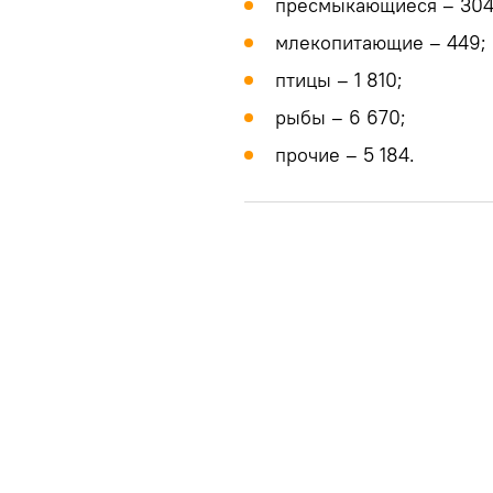
пресмыкающиеся – 304
млекопитающие – 449;
птицы – 1 810;
рыбы – 6 670;
прочие – 5 184.