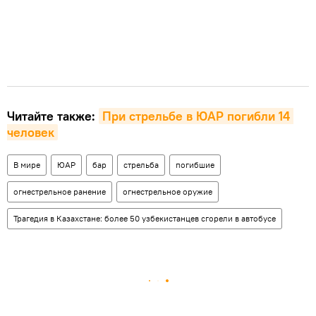
Читайте также:
При стрельбе в ЮАР погибли 14 
человек
В мире
ЮАР
бар
стрельба
погибшие
огнестрельное ранение
огнестрельное оружие
Трагедия в Казахстане: более 50 узбекистанцев сгорели в автобусе