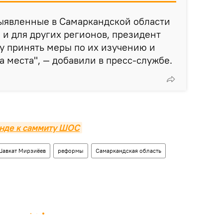
выявленные в Самаркандской области
и для других регионов, президент
у принять меры по их изучению и
 места", — добавили в пресс-службе.
анде к саммиту ШОС
Шавкат Мирзиёев
реформы
Самаркандская область