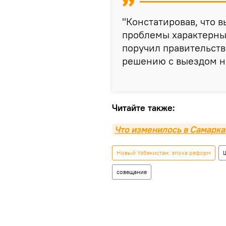
"Констатировав, что 
проблемы характерны 
поручил правительств
решению с выездом на
Читайте также:
Что изменилось в Самарк
Новый Узбекистан: эпоха реформ
совещание