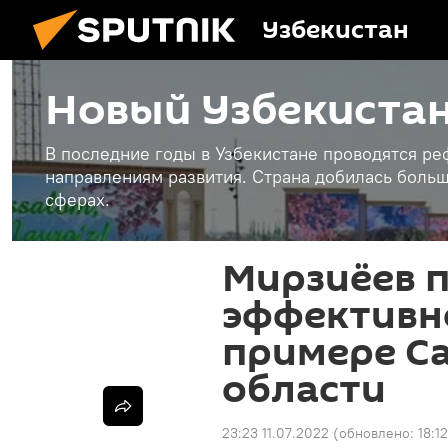
Узбекистан
Новый Узбекистан
В последние годы в Узбекистане проводятся р
направлениям развития. Страна добилась больш
сферах.
Мирзиёев 
эффективн
примере С
области
23:23 11.07.2022
(обновлено:
18:1