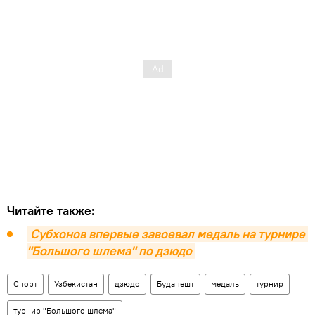
Читайте также:
Субхонов впервые завоевал медаль на турнире 
"Большого шлема" по дзюдо
Спорт
Узбекистан
дзюдо
Будапешт
медаль
турнир
турнир "Большого шлема"