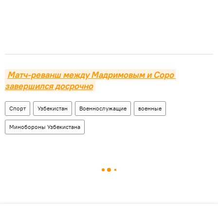
Матч-реванш между Мадримовым и Соро 
завершился досрочно
Спорт
Узбекистан
Военнослужащие
военные
Минобороны Узбекистана