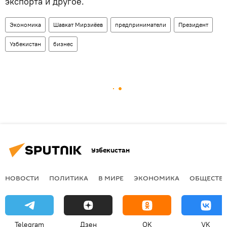
экспорта и другое.
Экономика
Шавкат Мирзиёев
предприниматели
Президент
Узбекистан
бизнес
Узбекистан
НОВОСТИ
ПОЛИТИКА
В МИРЕ
ЭКОНОМИКА
ОБЩЕСТВ
Telegram
Дзен
OK
VK