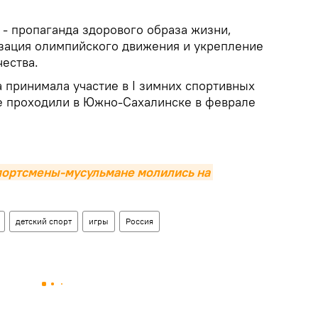
 - пропаганда здорового образа жизни,
изация олимпийского движения и укрепление
ества.
 принимала участие в I зимних спортивных
ые проходили в Южно-Сахалинске в феврале
портсмены-мусульмане молились на 
детский спорт
игры
Россия