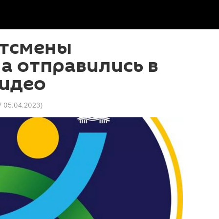
тсмены
а отправились в
видео
7 05.04.2023
)