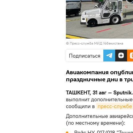
© Пресс-служба МИД Узбекистана
Подписаться
Авиакомпания опублик
праздничные дни в три
ТАШКЕНТ, 31 авг — Sputnik
выполнит дополнительные 
сообщили в
пресс-службе
Дополнительные авиарейс
(по местному времени):
Рейс HY-017/018 "Ташке